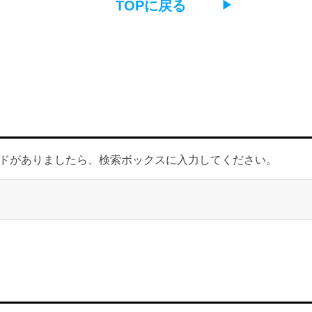
TOPに戻る
▶
ドがありましたら、検索ボックスに入力してください。